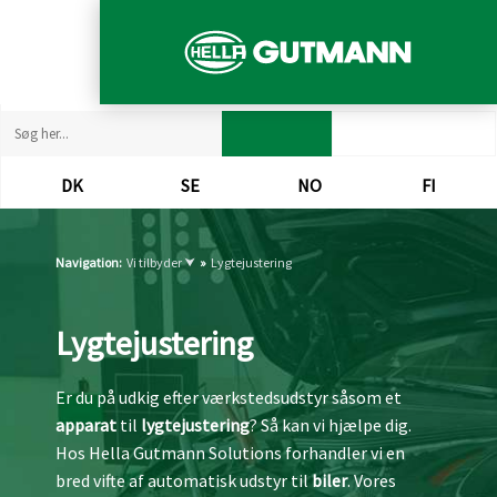
DK​
SE​
NO​
FI​
Navigation:
Vi tilbyder ⮟
»
Lygtejustering
Lygtejustering
Er du på udkig efter værkstedsudstyr såsom et
apparat
til
lygtejustering
? Så kan vi hjælpe dig.
Hos Hella Gutmann Solutions forhandler vi en
bred vifte af automatisk udstyr til
biler
. Vores