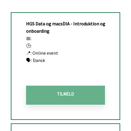
HGS Data og macsDIA
- Introduktion og
onboarding
📅:
🕒:
📍: Online event
🗣️: Dansk
TILMELD