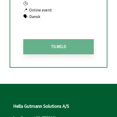
🕒:
📍: Online event
🗣️: Dansk
TILMELD
Hella Gutmann Solutions A/S